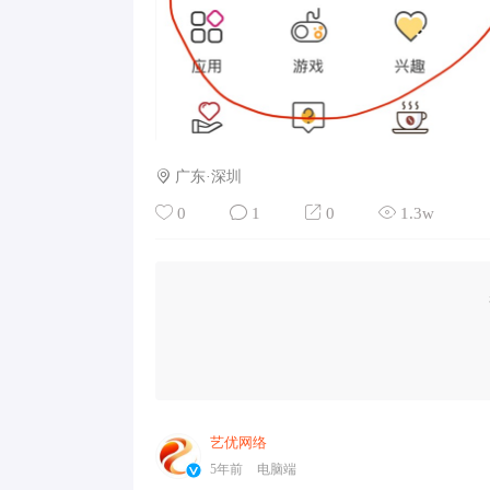
广东·深圳
0
1
0
1.3w
艺优网络
VIP 7
5年前
电脑端