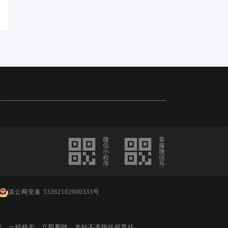
微
客
信
服
小
微
程
信
序
号
滇公网安备 53262102000333号
诉，一经核实，立即删除，本站不承担任何责任。