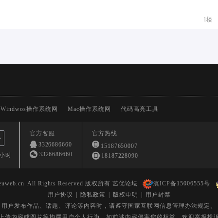
1楼
Windwos操作系统网
Mac操作系统网
代码高亮工具
官方客服
官方热线
心
3326686660
15187650007
3326686660
4小时
18187228090
euweb.cn
All Rights Reserved 版权所有 艺优论坛
滇ICP备15006555号
用户协议
|
隐私政策
|
版权申明
|
用户封禁
用户发布作品、话题、评论等内容时，请遵守国家互联网信息管理办法规定。
上传内容或图片等均属用户个人行为。如前述内容侵害您的权益，欢迎举报投