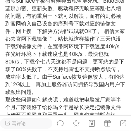
微软Surface平板有时候会出现
蓝屏
死机、Bitlocker
游戏
兴趣
美图
蓝屏加密、更新失败、驱动程序无响应等乱七八糟
的问题，有的重启一下就可以解决，而有的则必须
到官网输入自己设备的序列号下载对应的镜像文
件，网上搜一下解决方法都试试就OK了。 相信大家
问答
闲谈
官方
都去官网下载镜像了，站长就这样操作了三天也没
下载到镜像文件，在宽带网环境下下载速度40k/s，
在光纤环境下下载速度也是40k/s，最快也就
80k/s，下载个七八天这都不是问题，更可悲的是下
任务
排行
历史
载了80%失败了，不支持迅雷也不支持断点续传，
成功率太低了。由于Surface恢复镜像较大，有的达
艺优网络
VIP 7
到12G以上，再加上服务器访问拥挤导致国内用户下
载频出问题。
-29 21:24
电脑端
Surface Laptop Go 2
那这些问题如何解决呢，难道就把电脑发厂家等半
ce Laptop Go 2镜像
个月厂家装好了给你吗？于是站长决定把镜像文件
eLaptopGo2_BMR_42032_2026.507.11
上传至百度网盘和天翼云盘，网盘也支持断点续
5.zip网盘下载
传，这方便了不少网友，欢迎大家下载使用！ 站长
写评论
ace Laptop Go 2 i5/8/128 – Windows
极力推荐天翼云盘下载！