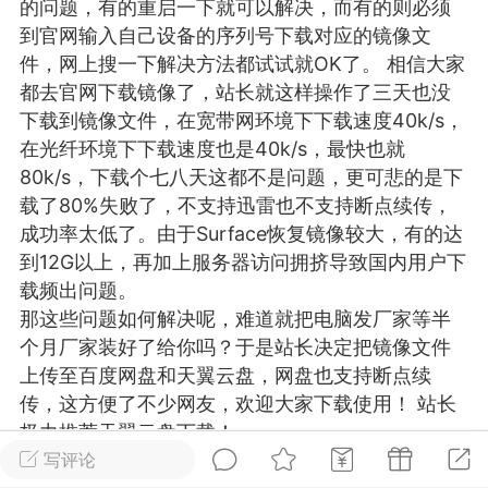
的问题，有的重启一下就可以解决，而有的则必须
游戏
兴趣
美图
到官网输入自己设备的序列号下载对应的镜像文
件，网上搜一下解决方法都试试就OK了。 相信大家
都去官网下载镜像了，站长就这样操作了三天也没
下载到镜像文件，在宽带网环境下下载速度40k/s，
问答
闲谈
官方
在光纤环境下下载速度也是40k/s，最快也就
80k/s，下载个七八天这都不是问题，更可悲的是下
载了80%失败了，不支持迅雷也不支持断点续传，
成功率太低了。由于Surface恢复镜像较大，有的达
任务
排行
历史
到12G以上，再加上服务器访问拥挤导致国内用户下
载频出问题。
艺优网络
VIP 7
那这些问题如何解决呢，难道就把电脑发厂家等半
-29 21:24
电脑端
Surface Laptop Go 2
个月厂家装好了给你吗？于是站长决定把镜像文件
上传至百度网盘和天翼云盘，网盘也支持断点续
ce Laptop Go 2镜像
传，这方便了不少网友，欢迎大家下载使用！ 站长
eLaptopGo2_BMR_42032_2026.507.11
极力推荐天翼云盘下载！
5.zip网盘下载
注：此教程为微软官网提供的教程，若按此教程不
写评论
ace Laptop Go 2 i5/8/128 – Windows